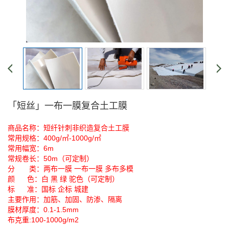
「短丝」一布一膜复合土工膜
商品名称：短纤针刺非织造复合土工膜
常用规格：400g/㎡-1000g/
㎡
常用幅宽：6m
常规卷长：50m（可定制）
分 类：两布一膜 一布一膜 多布多模
颜 色：白 黑 绿 驼色（可定制）
标 准：国标 企标 城建
主要作用：加筋、加固、防渗、隔离
膜材厚度：0.1-1.5mm
布克重:100-1000g/m2