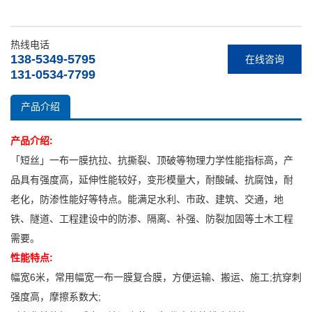
热线电话
138-5349-5795
在线咨询
131-0534-7799
产品介绍
产品介绍:
「短丝」一布一膜抗拉、抗撕裂、顶破等物理力学性能指标高，产
品具有强度高，延伸性能较好，变形模量大，耐酸碱、抗腐蚀，耐
老化，防渗性能好等特点。能满足水利、市政、建筑、交通，地
铁、隧道、工程建设中的防渗、隔离、补强、防裂加固等土木工程
需要。
性能特点:
幅宽6米，常用幅宽一布一膜复合膜，方便运输、搬运、施工;抗穿刺
强度高，摩擦系数大;